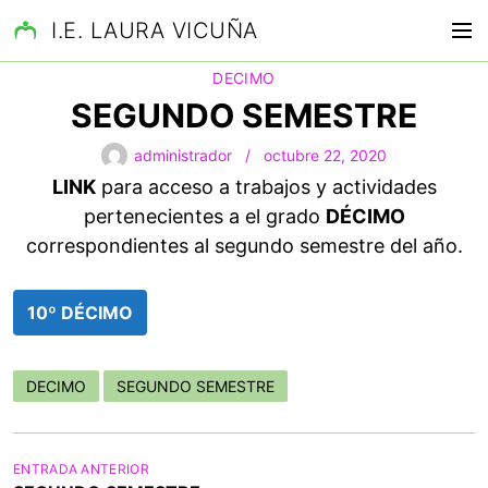
S
I.E. LAURA VICUÑA
M
a
e
l
DECIMO
n
t
SEGUNDO SEMESTRE
ú
a
r
administrador
octubre 22, 2020
a
LINK
para acceso a trabajos y actividades
l
pertenecientes a el grado
DÉCIMO
c
correspondientes al segundo semestre del año.
o
n
t
10º DÉCIMO
e
n
i
DECIMO
SEGUNDO SEMESTRE
d
o
N
ENTRADA ANTERIOR