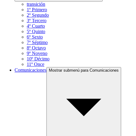
transición
1º Primero
2º Segundo
3º Tercero
4º Cuarto
5º Quinto
6º Sexto
7º Séptimo
8º Octavo
9º Noveno
10º Décimo
11º Once
Comunicaciones
Mostrar submenú para Comunicaciones