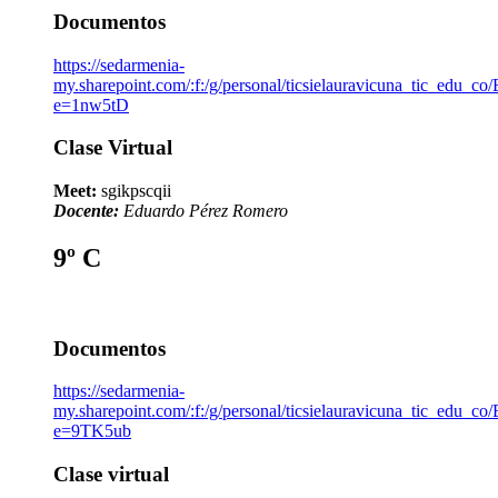
Documentos
https://sedarmenia-
my.sharepoint.com/:f:/g/personal/ticsielauravicuna_ti
e=1nw5tD
Clase Virtual
Meet:
sgikpscqii
Docente:
Eduardo Pérez Romero
9º C
Documentos
https://sedarmenia-
my.sharepoint.com/:f:/g/personal/ticsielauravicuna_
e=9TK5ub
Clase virtual