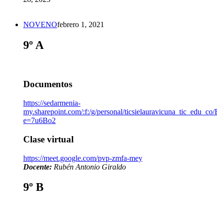
NOVENO
febrero 1, 2021
9º A
Documentos
https://sedarmenia-
my.sharepoint.com/:f:/g/personal/ticsielauravicuna_ti
e=7u6Bo2
Clase virtual
https://meet.google.com/pvp-zmfa-mey
Docente:
Rubén Antonio Giraldo
9º B