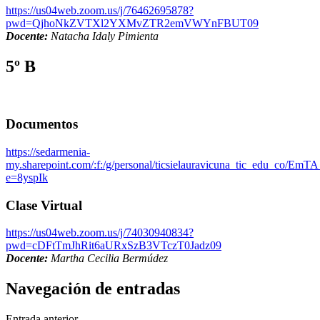
https://us04web.zoom.us/j/76462695878?
pwd=QjhoNkZVTXl2YXMvZTR2emVWYnFBUT09
Docente:
Natacha Idaly Pimienta
5º B
Documentos
https://sedarmenia-
my.sharepoint.com/:f:/g/personal/ticsielauravicuna_tic_edu_c
e=8yspIk
Clase Virtual
https://us04web.zoom.us/j/74030940834?
pwd=cDFtTmJhRit6aURxSzB3VTczT0Jadz09
Docente:
Martha Cecilia Bermúdez
Navegación de entradas
Entrada anterior