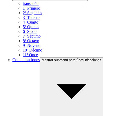
transición
1º Primero
2º Segundo
3º Tercero
4º Cuarto
5º Quinto
6º Sexto
7º Séptimo
8º Octavo
9º Noveno
10º Décimo
11º Once
Comunicaciones
Mostrar submenú para Comunicaciones