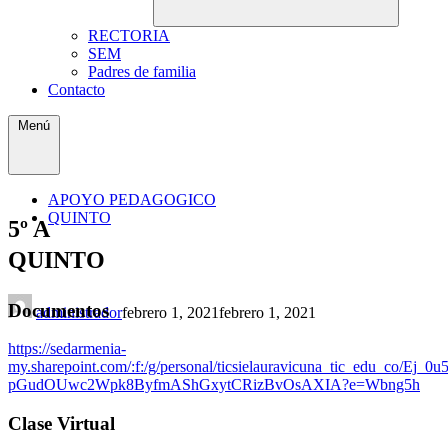
RECTORIA
SEM
Padres de familia
Contacto
Menú
APOYO PEDAGOGICO
QUINTO
5º A
QUINTO
Documentos
administrador
febrero 1, 2021
febrero 1, 2021
https://sedarmenia-
my.sharepoint.com/:f:/g/personal/ticsielauravicuna_tic_edu_co/Ej_0u
pGudOUwc2Wpk8ByfmAShGxytCRizBvOsAXIA?e=Wbng5h
Clase Virtual