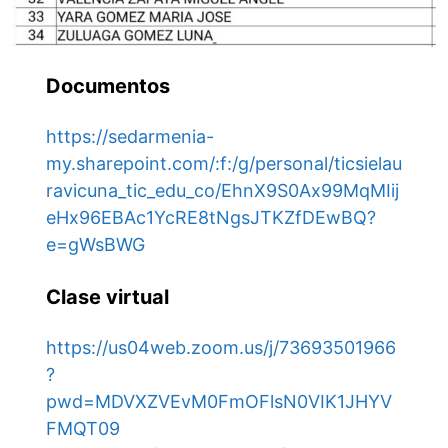
Documentos
https://sedarmenia-
my.sharepoint.com/:f:/g/personal/ticsielau
ravicuna_tic_edu_co/EhnX9S0Ax99MqMIij
eHx96EBAc1YcRE8tNgsJTKZfDEwBQ?
e=gWsBWG
Clase virtual
https://us04web.zoom.us/j/73693501966
?
pwd=MDVXZVEvM0FmOFlsN0VIK1JHYV
FMQT09