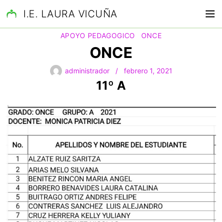
S
I.E. LAURA VICUÑA
M
a
e
l
APOYO PEDAGOGICO
ONCE
n
t
ONCE
ú
a
r
administrador
febrero 1, 2021
a
11º A
l
c
o
n
t
e
n
i
d
o