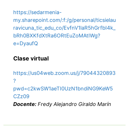
https://sedarmenia-
my.sharepoint.com/:f:/g/personal/ticsielau
ravicuna_tic_edu_co/EvfnV1laR5hGrfbI4k_
bRh0BXKfdXtRa6ORtEuZoMAtIWg?
e=DyaufQ
Clase virtual
https://us04web.zoom.us/j/79044320893
?
pwd=c2kwSW1aeTI0UzN1bndiNG9KeW5
CZz09
Docente:
Fredy Alejandro Giraldo Marín