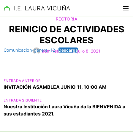
S
I.E. LAURA VICUÑA
M
a
COMUNICACIONES
NOVEDADES
PADRES DE FAMILIA
e
l
RECTORIA
n
t
REINICIO DE ACTIVIDADES
ú
a
ESCOLARES
r
a
Comunicacion-general-12
Descarga
administrador
julio 8, 2021
l
c
o
n
N
ENTRADA ANTERIOR
t
INVITACIÓN ASAMBLEA JUNIO 11, 10:00 AM
e
a
n
v
ENTRADA SIGUIENTE
i
Nuestra Institución Laura Vicuña da la BIENVENIDA a
e
d
sus estudiantes 2021.
g
o
a