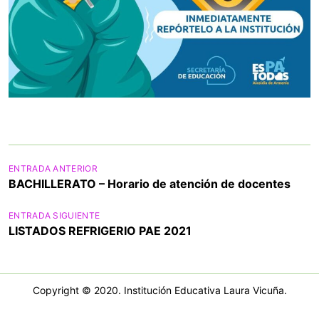
N
ENTRADA ANTERIOR
BACHILLERATO – Horario de atención de docentes
a
v
ENTRADA SIGUIENTE
LISTADOS REFRIGERIO PAE 2021
e
g
a
Copyright © 2020. Institución Educativa Laura Vicuña.
c