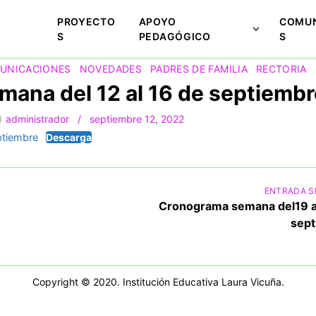
PROYECTO
APOYO
COMUN
M
S
PEDAGÓGICO
S
o
UNICACIONES
NOVEDADES
PADRES DE FAMILIA
RECTORIA
s
ana del 12 al 16 de septiembr
t
r
administrador
septiembre 12, 2022
a
r
tiembre
Descarga
s
u
b
ENTRADA S
m
Cronograma semana del19 a
e
sep
n
ú
p
Copyright © 2020. Institución Educativa Laura Vicuña.
a
r