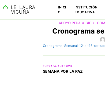
S
I.E. LAURA
INICI
INSTITUCIÓN
a
VICUÑA
O
EDUCATIVA
l
t
APOYO PEDAGOGICO
COM
a
Cronograma sem
r
a
l
Cronograma-Semanal-12-al-16-de-sep
c
o
n
N
t
ENTRADA ANTERIOR
e
a
SEMANA POR LA PAZ
n
v
i
e
d
g
o
a