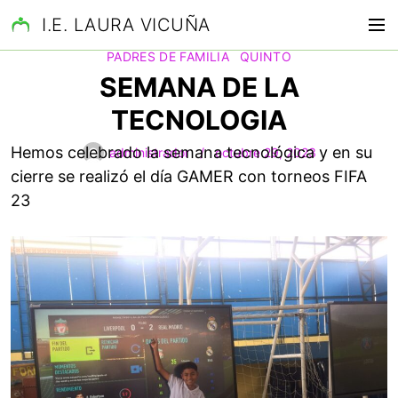
S
I.E. LAURA VICUÑA
M
a
COMUNICACIONES
NOVEDADES
OCTAVO
e
l
PADRES DE FAMILIA
QUINTO
n
t
SEMANA DE LA
ú
a
TECNOLOGIA
r
a
Hemos celebrado la semana tecnológica y en su
administrador
octubre 29, 2023
l
cierre se realizó el día GAMER con torneos FIFA
c
23
o
n
t
e
n
i
d
o