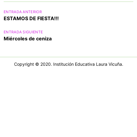
N
ENTRADA ANTERIOR
ESTAMOS DE FIESTA!!!
a
v
ENTRADA SIGUIENTE
Miércoles de ceniza
e
g
a
Copyright © 2020. Institución Educativa Laura Vicuña.
c
i
ó
n
d
e
e
n