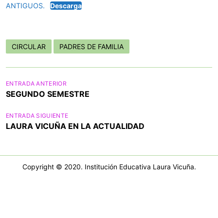
ANTIGUOS.
Descarga
CIRCULAR
PADRES DE FAMILIA
N
ENTRADA ANTERIOR
SEGUNDO SEMESTRE
a
v
ENTRADA SIGUIENTE
LAURA VICUÑA EN LA ACTUALIDAD
e
g
a
Copyright © 2020. Institución Educativa Laura Vicuña.
c
i
ó
n