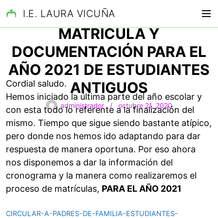
S
CRONOGRAMA DE
I.E. LAURA VICUÑA
M
a
e
l
MATRÍCULA Y
n
t
DOCUMENTACIÓN PARA EL
ú
a
r
AÑO 2021 DE ESTUDIANTES
a
Cordial saludo.
ANTIGUOS
l
Hemos iniciado la última parte del año escolar y
c
administrador
octubre 21, 2020
con esta todo lo referente a la finalización del
o
n
mismo. Tiempo que sigue siendo bastante atípico,
t
pero donde nos hemos ido adaptando para dar
e
respuesta de manera oportuna. Por eso ahora
n
nos disponemos a dar la información del
i
cronograma y la manera como realizaremos el
d
proceso de matrículas,
PARA EL AÑO 2021
o
CIRCULAR-A-PADRES-DE-FAMILIA-ESTUDIANTES-