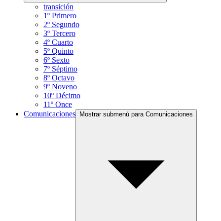
transición
1º Primero
2º Segundo
3º Tercero
4º Cuarto
5º Quinto
6º Sexto
7º Séptimo
8º Octavo
9º Noveno
10º Décimo
11º Once
Comunicaciones
Mostrar submenú para Comunicaciones