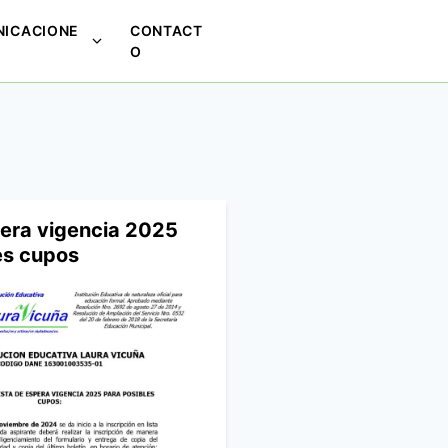
ICACIONE
CONTACT
M
O
o
s
t
r
a
r
s
pera vigencia 2025
u
es cupos
b
m
e
n
ú
p
a
r