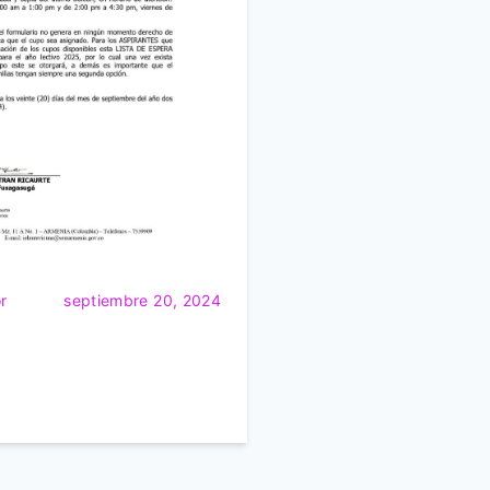
a
C
o
m
u
n
i
c
a
c
i
o
r
septiembre 20, 2024
n
e
s