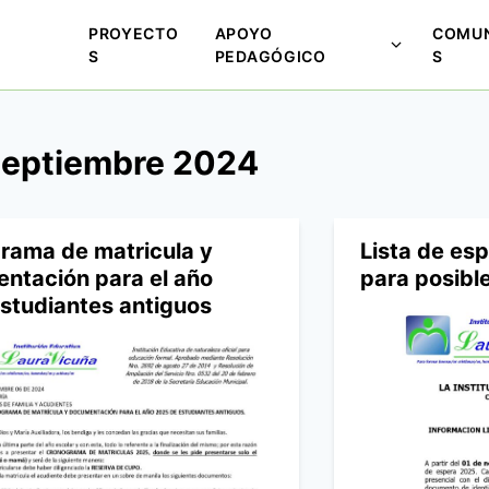
PROYECTO
APOYO
COMUN
M
S
PEDAGÓGICO
S
o
s
t
septiembre 2024
r
a
r
s
rama de matricula y
Lista de es
u
ntación para el año
para posibl
b
studiantes antiguos
m
e
n
ú
p
a
r