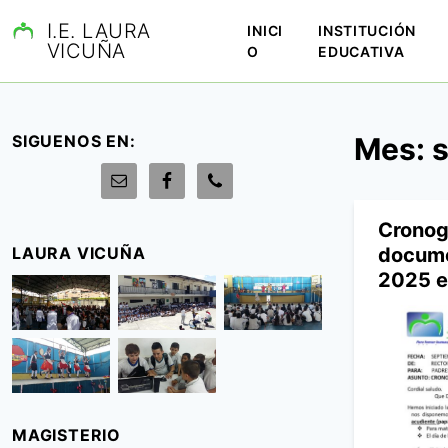
S
I.E. LAURA
INICI
INSTITUCIÓN
a
VICUÑA
O
EDUCATIVA
l
t
a
r
SIGUENOS EN:
Mes:
a
l
c
o
Cronog
n
LAURA VICUÑA
docume
t
2025 e
e
n
i
d
o
MAGISTERIO