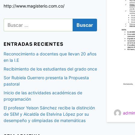
http://www.magisterio.com.co/
B
u
s
c
ENTRADAS RECIENTES
a
r
Reconocimiento a docentes que llevan 20 años
:
en la I.E
Recibimiento de los estudiantes del grado once
Sor Rubiela Guerrero presenta la Propuesta
pastoral
Inicio de las actividades académicas de
programación
El profesor Yeison Sánchez recibe la distinción
admin
de SEM y Alcaldía de Etelvina López por su
desempeño y olimpiadas de matemáticas