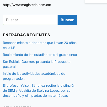
http://www.magisterio.com.co/
B
u
s
c
ENTRADAS RECIENTES
a
r
Reconocimiento a docentes que llevan 20 años
:
en la I.E
Recibimiento de los estudiantes del grado once
Sor Rubiela Guerrero presenta la Propuesta
pastoral
Inicio de las actividades académicas de
programación
El profesor Yeison Sánchez recibe la distinción
de SEM y Alcaldía de Etelvina López por su
desempeño y olimpiadas de matemáticas