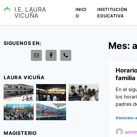
S
I.E. LAURA
INICI
INSTITUCIÓN
a
VICUÑA
O
EDUCATIVA
l
t
a
r
SIGUENOS EN:
Mes:
a
a
l
c
o
Horari
n
LAURA VICUÑA
familia
t
En el si
e
los horar
n
padres de
i
d
Atencion-a
o
admin
MAGISTERIO