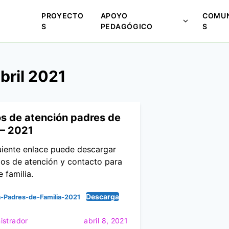
PROYECTO
APOYO
COMUN
M
S
PEDAGÓGICO
S
o
s
t
bril 2021
r
a
r
s
os de atención padres de
u
 – 2021
b
m
guiente enlace puede descargar
e
ios de atención y contacto para
n
 familia.
ú
Descarga
p
-Padres-de-Familia-2021
a
istrador
abril 8, 2021
r