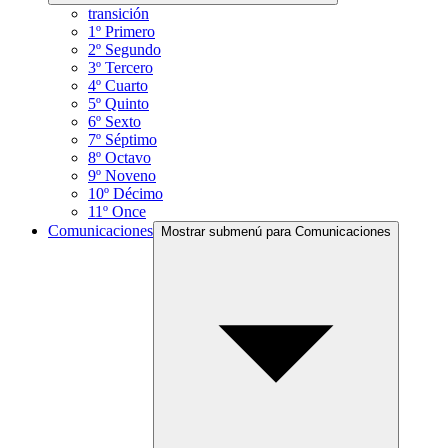
transición
1º Primero
2º Segundo
3º Tercero
4º Cuarto
5º Quinto
6º Sexto
7º Séptimo
8º Octavo
9º Noveno
10º Décimo
11º Once
Comunicaciones
Mostrar submenú para Comunicaciones