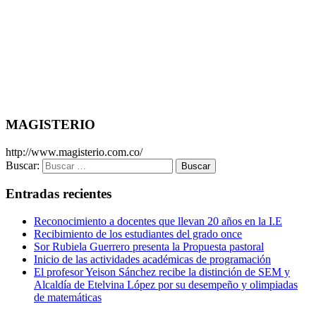
MAGISTERIO
http://www.magisterio.com.co/
Buscar:
Entradas recientes
Reconocimiento a docentes que llevan 20 años en la I.E
Recibimiento de los estudiantes del grado once
Sor Rubiela Guerrero presenta la Propuesta pastoral
Inicio de las actividades académicas de programación
El profesor Yeison Sánchez recibe la distinción de SEM y
Alcaldía de Etelvina López por su desempeño y olimpiadas
de matemáticas