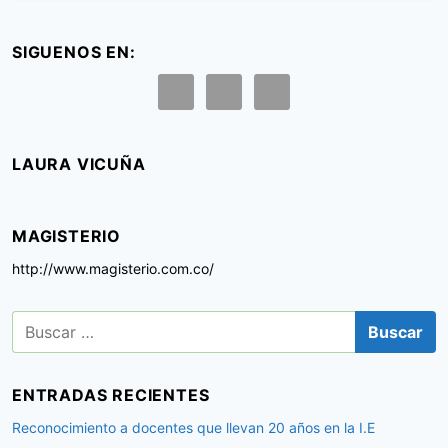
SIGUENOS EN:
LAURA VICUÑA
MAGISTERIO
http://www.magisterio.com.co/
B
u
s
c
ENTRADAS RECIENTES
a
r
Reconocimiento a docentes que llevan 20 años en la I.E
: