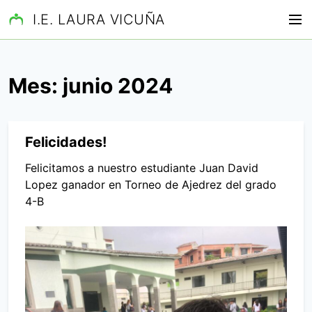
S
I.E. LAURA VICUÑA
M
a
e
l
n
t
ú
a
Mes:
junio 2024
r
a
l
Felicidades!
c
o
Felicitamos a nuestro estudiante Juan David
n
Lopez ganador en Torneo de Ajedrez del grado
t
4-B
e
n
i
d
o