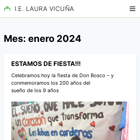
S
I.E. LAURA VICUÑA
M
a
e
l
n
t
ú
a
Mes:
enero 2024
r
a
l
ESTAMOS DE FIESTA!!!
c
o
Celebramos hoy la fiesta de Don Bosco – y
n
conmemoramos los 200 años del
t
sueño de los 9 años
e
n
i
d
o