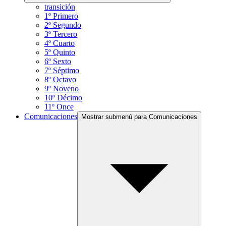
transición
1º Primero
2º Segundo
3º Tercero
4º Cuarto
5º Quinto
6º Sexto
7º Séptimo
8º Octavo
9º Noveno
10º Décimo
11º Once
Comunicaciones
Mostrar submenú para Comunicaciones