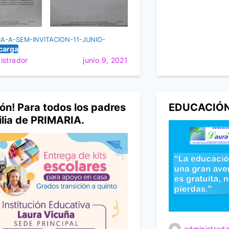
a
A
P
A-A-SEM-INVITACION-11-JUNIO-
O
carga
Y
istrador
junio 9, 2021
O
P
E
D
ón! Para todos los padres
EDUCACIÓN
A
ilia de PRIMARIA.
G
Ó
G
I
C
O
administrado