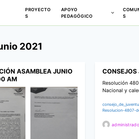
PROYECTO
APOYO
COMUN
M
S
PEDAGÓGICO
S
o
s
t
unio 2021
r
a
r
s
ACIÓN ASAMBLEA JUNIO
CONSEJOS 
u
:00 AM
Resolución 4807
b
Nacional y cale
m
e
consejo_de_juvent
n
Resolucion-4807-
ú
p
administrado
a
r