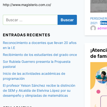
http://www.magisterio.com.co/
B
PERSONERI
u
Des
2021
s
admin
c
ENTRADAS RECIENTES
a
r
Reconocimiento a docentes que llevan 20 años
:
en la I.E
¡Atenci
Recibimiento de los estudiantes del grado once
de fam
Sor Rubiela Guerrero presenta la Propuesta
pastoral
Inicio de las actividades académicas de
programación
El profesor Yeison Sánchez recibe la distinción
de SEM y Alcaldía de Etelvina López por su
desempeño y olimpiadas de matemáticas