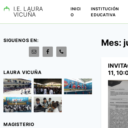
S
I.E. LAURA
INICI
INSTITUCIÓN
a
VICUÑA
O
EDUCATIVA
l
t
a
r
SIGUENOS EN:
Mes:
j
a
l
c
o
INVIT
n
LAURA VICUÑA
11, 10
t
e
n
i
d
o
MAGISTERIO