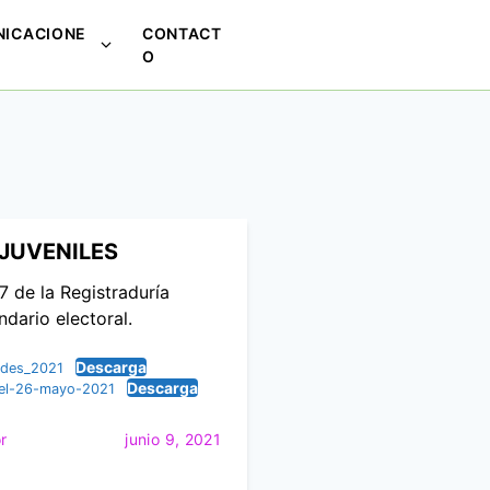
ICACIONE
CONTACT
M
O
o
s
t
r
a
r
s
JUVENILES
u
 de la Registraduría
b
ndario electoral.
m
e
Descarga
udes_2021
n
Descarga
del-26-mayo-2021
ú
p
r
junio 9, 2021
a
r