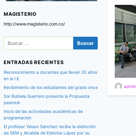
MAGISTERIO
http://www.magisterio.com.co/
B
u
s
c
ENTRADAS RECIENTES
a
r
Reconocimiento a docentes que llevan 20 años
:
en la I.E
admin
Recibimiento de los estudiantes del grado once
Sor Rubiela Guerrero presenta la Propuesta
pastoral
Inicio de las actividades académicas de
programación
El profesor Yeison Sánchez recibe la distinción
de SEM y Alcaldía de Etelvina López por su