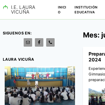
S
I.E. LAURA
INICI
INSTITUCIÓN
a
VICUÑA
O
EDUCATIVA
l
t
a
r
SIGUENOS EN:
Mes:
j
a
l
c
o
Prepar
n
LAURA VICUÑA
2024
t
Experien
e
Gimnasio
n
preparac
i
d
o