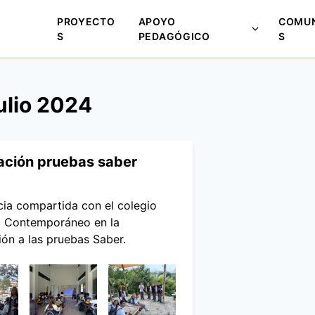
PROYECTO
APOYO
COMUN
M
S
PEDAGÓGICO
S
o
s
t
ulio 2024
r
a
r
s
ación pruebas saber
u
b
m
cia compartida con el colegio
e
 Contemporáneo en la
n
ión a las pruebas Saber.
ú
p
a
r