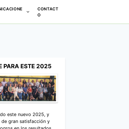
ICACIONE
CONTACT
M
O
o
s
t
r
a
r
s
E PARA ESTE 2025
u
b
m
e
n
ú
p
ado este nuevo 2025, y
a
E de gran satisfacción y
r
 logros en los resultados