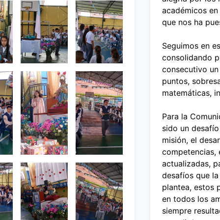
a
académicos en 
A
que nos ha pue
P
O
Seguimos en es
Y
consolidando p
O
consecutivo un
P
puntos, sobresa
E
matemáticas, ing
D
A
Para la Comuni
G
sido un desafí
Ó
misión, el desa
G
competencias, 
I
actualizadas, p
C
desafíos que la
O
plantea, estos 
en todos los a
siempre resulta