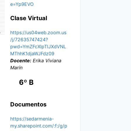
e=Yp9EVO
Clase Virtual
https://us04web.zoom.us
/j/72635747424?
pwd=YmZFcXlpTlJXdVNL
MThhK1djaWJFdz09
Docente:
Erika Viviana
Marín
6º B
Documentos
https://sedarmenia-
my.sharepoint.com/:f:/g/p