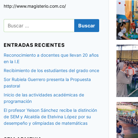
http://www.magisterio.com.co/
B
u
s
c
ENTRADAS RECIENTES
a
r
Reconocimiento a docentes que llevan 20 años
:
en la I.E
Recibimiento de los estudiantes del grado once
Sor Rubiela Guerrero presenta la Propuesta
pastoral
Inicio de las actividades académicas de
programación
El profesor Yeison Sánchez recibe la distinción
de SEM y Alcaldía de Etelvina López por su
desempeño y olimpiadas de matemáticas