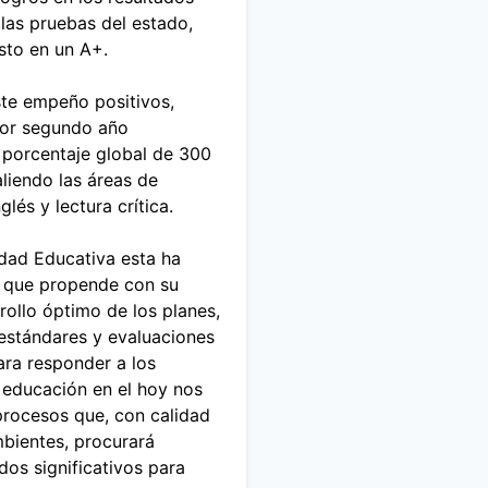
a
las pruebas del estado,
C
sto en un A+.
o
m
te empeño positivos,
u
or segundo año
n
 porcentaje global de 300
i
liendo las áreas de
c
lés y lectura crítica.
a
c
dad Educativa esta ha
i
o que propende con su
o
rrollo óptimo de los planes,
n
estándares y evaluaciones
e
ara responder a los
s
 educación en el hoy nos
procesos que, con calidad
mbientes, procurará
dos significativos para