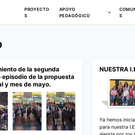
PROYECTO
APOYO
COMUN
M
S
PEDAGÓGICO
S
o
s
t
O
r
a
r
s
iento de la segunda
NUESTRA I.
u
 episodio de la propuesta
b
al y mes de mayo.
m
e
n
ú
p
Ya hemos inici
a
para nuestra I.
r
alegría por los