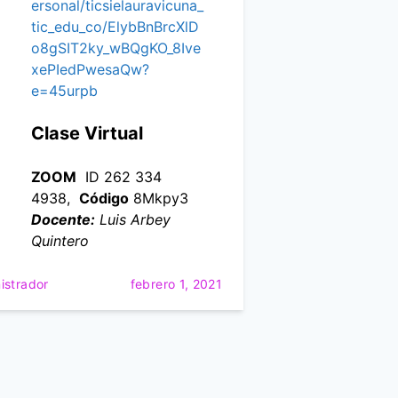
ersonal/ticsielauravicuna_
tic_edu_co/ElybBnBrcXlD
o8gSIT2ky_wBQgKO_8Ive
xePIedPwesaQw?
e=45urpb
Clase Virtual
ZOOM
ID 262 334
4938,
Código
8Mkpy3
Docente:
Luis Arbey
Quintero
istrador
febrero 1, 2021