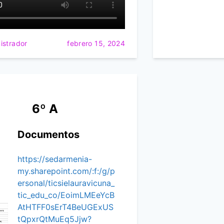
istrador
febrero 15, 2024
6º A
Documentos
https://sedarmenia-
my.sharepoint.com/:f:/g/p
ersonal/ticsielauravicuna_
tic_edu_co/EoimLMEeYcB
AtHTFF0sErT4BeUGExUS
tQpxrQtMuEq5Jjw?