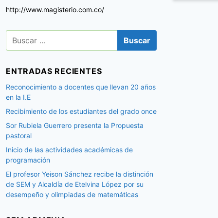
http://www.magisterio.com.co/
B
u
s
c
ENTRADAS RECIENTES
a
r
Reconocimiento a docentes que llevan 20 años
:
en la I.E
Recibimiento de los estudiantes del grado once
Sor Rubiela Guerrero presenta la Propuesta
pastoral
Inicio de las actividades académicas de
programación
El profesor Yeison Sánchez recibe la distinción
de SEM y Alcaldía de Etelvina López por su
desempeño y olimpiadas de matemáticas