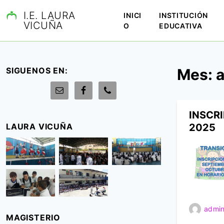
S
I.E. LAURA
INICI
INSTITUCIÓN
a
VICUÑA
O
EDUCATIVA
l
t
a
r
SIGUENOS EN:
Mes:
a
l
c
o
INSCR
n
LAURA VICUÑA
2025
t
e
n
i
d
o
admin
MAGISTERIO