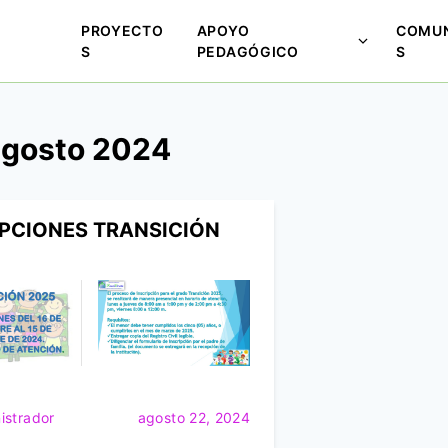
PROYECTO
APOYO
COMUN
M
S
PEDAGÓGICO
S
o
s
t
agosto 2024
r
a
r
s
IPCIONES TRANSICIÓN
u
b
m
e
n
ú
p
a
istrador
agosto 22, 2024
r