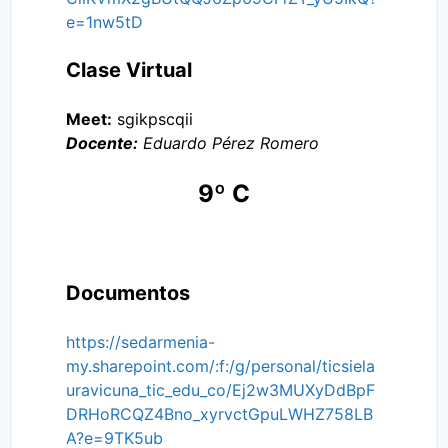
e=1nw5tD
Clase Virtual
Meet:
sgikpscqii
Docente:
Eduardo Pérez Romero
9º C
Documentos
https://sedarmenia-
my.sharepoint.com/:f:/g/personal/ticsiela
uravicuna_tic_edu_co/Ej2w3MUXyDdBpF
DRHoRCQZ4Bno_xyrvctGpuLWHZ758LB
A?e=9TK5ub