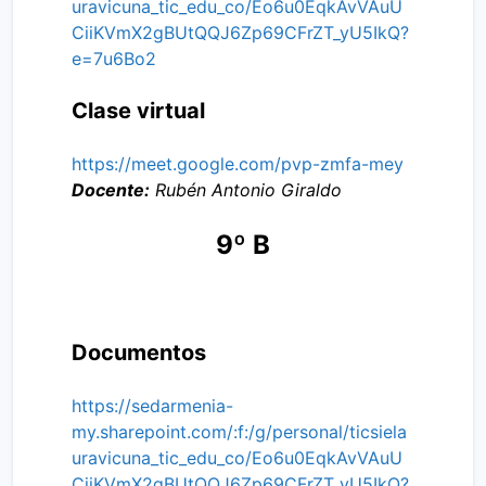
uravicuna_tic_edu_co/Eo6u0EqkAvVAuU
CiiKVmX2gBUtQQJ6Zp69CFrZT_yU5IkQ?
e=7u6Bo2
Clase virtual
https://meet.google.com/pvp-zmfa-mey
Docente:
Rubén Antonio Giraldo
9º B
Documentos
https://sedarmenia-
my.sharepoint.com/:f:/g/personal/ticsiela
uravicuna_tic_edu_co/Eo6u0EqkAvVAuU
CiiKVmX2gBUtQQJ6Zp69CFrZT_yU5IkQ?