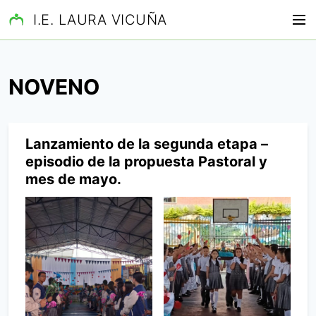
S
I.E. LAURA VICUÑA
M
a
e
l
n
t
ú
a
NOVENO
r
a
l
Lanzamiento de la segunda etapa –
c
o
episodio de la propuesta Pastoral y
n
mes de mayo.
t
e
n
i
d
o