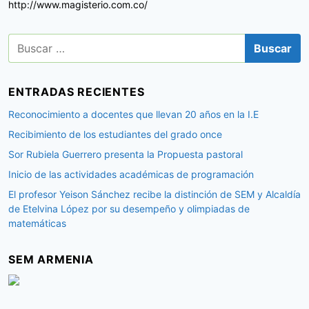
d
http://www.magisterio.com.co/
e
B
e
u
n
s
c
t
ENTRADAS RECIENTES
a
r
r
Reconocimiento a docentes que llevan 20 años en la I.E
:
a
Recibimiento de los estudiantes del grado once
d
Sor Rubiela Guerrero presenta la Propuesta pastoral
a
Inicio de las actividades académicas de programación
s
El profesor Yeison Sánchez recibe la distinción de SEM y Alcaldía
de Etelvina López por su desempeño y olimpiadas de
matemáticas
SEM ARMENIA