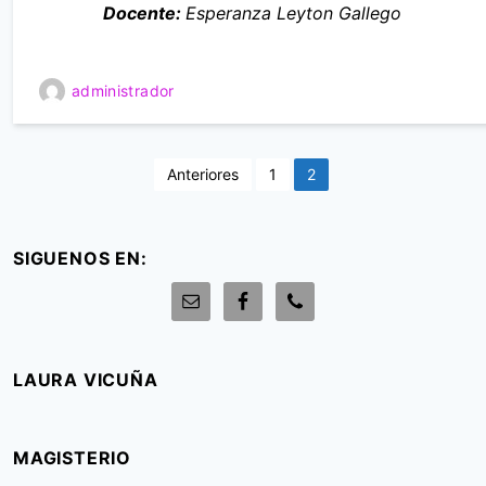
Docente:
Esperanza Leyton Gallego
administrador
P
Anteriores
1
2
a
g
SIGUENOS EN:
i
n
a
c
LAURA VICUÑA
i
ó
MAGISTERIO
n