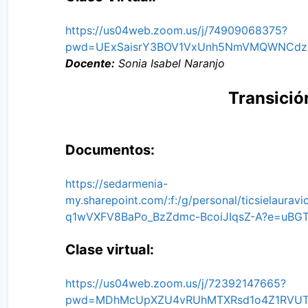
https://us04web.zoom.us/j/74909068375?
pwd=UExSaisrY3BOV1VxUnh5NmVMQWNCdz
Docente:
Sonia Isabel Naranjo
Transició
Documentos:
https://sedarmenia-
my.sharepoint.com/:f:/g/personal/ticsielaura
q1wVXFV8BaPo_BzZdmc-BcoiJIqsZ-A?e=uBG
Clase virtual:
https://us04web.zoom.us/j/72392147665?
pwd=MDhMcUpXZU4vRUhMTXRsd1o4Z1RVU