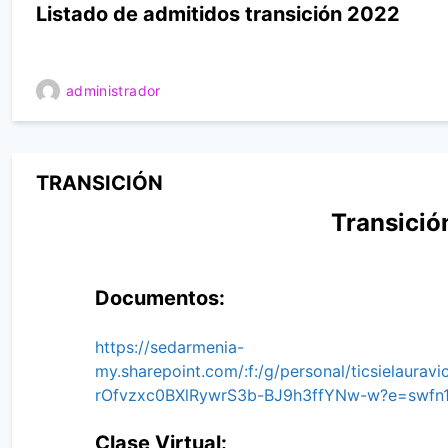
Listado de admitidos transición 2022
administrador
TRANSICIÓN
Transició
Documentos:
https://sedarmenia-
my.sharepoint.com/:f:/g/personal/ticsielaura
rOfvzxc0BXlRywrS3b-BJ9h3ffYNw-w?e=swfn
Clase Virtual: