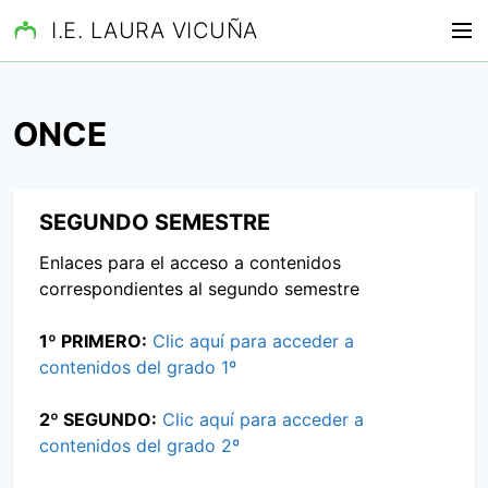
S
I.E. LAURA VICUÑA
M
a
e
l
n
t
ú
a
ONCE
r
a
l
SEGUNDO SEMESTRE
c
o
Enlaces para el acceso a contenidos
n
correspondientes al segundo semestre
t
e
1º PRIMERO:
Clic aquí para acceder a
n
contenidos del grado 1º
i
d
2º SEGUNDO:
Clic aquí para acceder a
o
contenidos del grado 2º