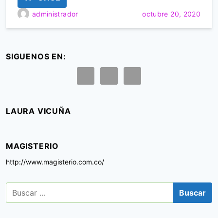
administrador
octubre 20, 2020
SIGUENOS EN:
LAURA VICUÑA
MAGISTERIO
http://www.magisterio.com.co/
B
u
s
c