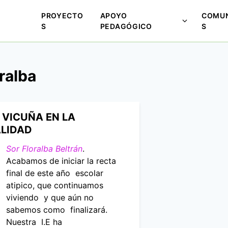
PROYECTO
APOYO
COMUN
M
S
PEDAGÓGICO
S
o
s
t
oralba
r
a
r
s
 VICUÑA EN LA
u
LIDAD
b
m
Sor Floralba Beltrán
.
e
Acabamos de iniciar la recta
n
final de este año escolar
ú
atipico, que continuamos
p
viviendo y que aún no
a
sabemos como finalizará.
r
Nuestra I.E ha