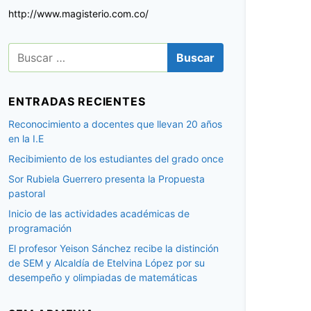
http://www.magisterio.com.co/
B
u
s
c
ENTRADAS RECIENTES
a
r
Reconocimiento a docentes que llevan 20 años
:
en la I.E
Recibimiento de los estudiantes del grado once
Sor Rubiela Guerrero presenta la Propuesta
pastoral
Inicio de las actividades académicas de
programación
El profesor Yeison Sánchez recibe la distinción
de SEM y Alcaldía de Etelvina López por su
desempeño y olimpiadas de matemáticas