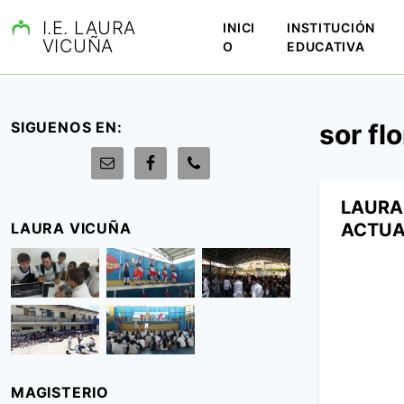
S
I.E. LAURA
INICI
INSTITUCIÓN
a
VICUÑA
O
EDUCATIVA
l
t
a
r
SIGUENOS EN:
sor fl
a
l
c
o
LAURA
n
LAURA VICUÑA
ACTUA
t
e
n
i
d
o
MAGISTERIO