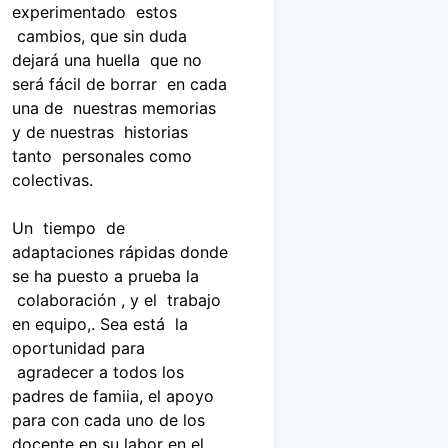
a
experimentado estos
A
cambios, que sin duda
P
dejará una huella que no
O
será fácil de borrar en cada
Y
una de nuestras memorias
O
y de nuestras historias
P
tanto personales como
E
colectivas.
D
A
Un tiempo de
G
adaptaciones rápidas donde
Ó
se ha puesto a prueba la
G
colaboración , y el trabajo
I
en equipo,. Sea está la
C
oportunidad para
O
agradecer a todos los
padres de famiia, el apoyo
para con cada uno de los
docente en su labor en el